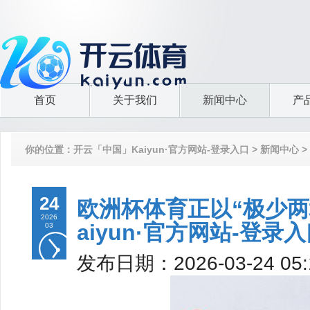
首页
关于我们
新闻中心
产
你的位置：
开云「中国」Kaiyun·官方网站-登录入口
>
新闻中心
>
24
欧洲杯体育正以“极少两
2026
aiyun·官方网站-登录
03
发布日期：2026-03-24 0