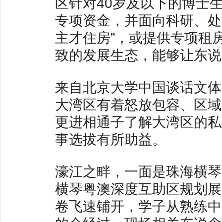
区针对40岁及以下的博士
专项资金，并面向科研、处
主才住房”，或提供专项租
致的发展生态，能够让东说
来自北京大学中国谈话文体
大湾区有着怒放包容、区域
更进相通子了解大湾区的私
事选拔有所助益。
濠江之畔，一面是珠海横琴
横琴粤澳深度互助区规划展
卷飞速铺开，学子从熟练中