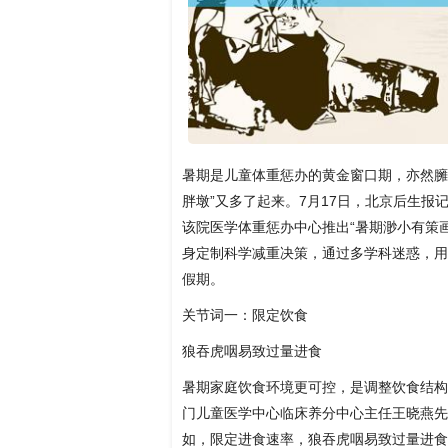
暑期是儿童体重惩办的黄金窗口期，亦然臃
胖墩”又多了起来。7月17日，北京后生
该院医学体重惩办中心推出“暑期渺小有策
身定制科学减重决策，通过多学科迷惑，用
假期。
关节词一：限定饮食
狼吞虎咽易致过量进食
暑期家庭饮食环境更可控，是调整饮食结构
门儿童医学中心临床养分中心主任王晓燕先
如，限定进食速率，狼吞虎咽易致过量进食