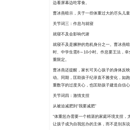
边看屏幕边吃零食。
曹冰燕暗示，关于一些体重过大的尽头儿童
关节词三：作息与就寝
就寝不及会影响代谢
就寝不及是臃肿的危机身分之一。曹冰燕暗
时、中学生需8～10小时。作息要王法，
重限定。
曹冰燕还提醒，家长可关心孩子的身体反映
动。同期，匡助孩子纪录直不雅变化，如跑
重数字的过度关心，也匡助孩子建造自信心
关节词四：激情支捏
从被迫减肥到“我要减肥”
“体重惩办需要一个精湛的家庭环境支捏，
让孩子成为自我惩办的主体，而不是别东说