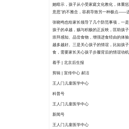
她暗示，孩子从小受家庭文化教化，体重惩
意思”的不雅念，容易导致另一种极点——
张晓鸣也给家长领导了几个防范事项，一是
孩子的卓越，赐与积极的正反映，匡助孩子
崇拜感知、品尝食物，增强进食经由的体验
越多越好。三是关心孩子的情谊，比如孩子
食，需要家长关心孩子步履背后的情谊动机
着手 | 北京后生报
剪辑 | 宣传中心 郝洁
王人门儿童医学中心
科普号
王人门儿童医学中心
新闻号
王人门儿童医学中心