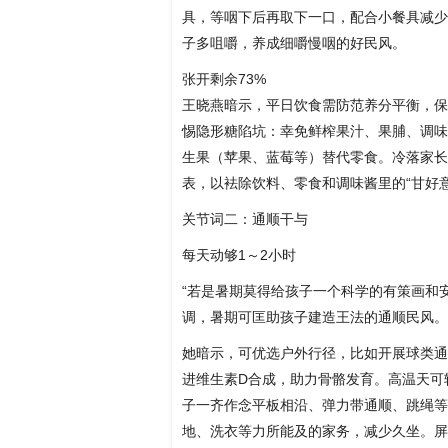
具，等咽下后再取下一口，配合小餐具减少
子多咀嚼，养成细嚼慢咽的好民风。
张开剩余73%
王晓燕暗示，平日饮食需防范养分平衡，保
惕隐形糖陷坑：幸免鲜榨果汁、果脯、调味
生果（苹果、蓝莓等）替代零食。冷落家长
表，以袪除饮料、零食和调味酱里的“甘好意
关节词二：通顺干与
每天动够1～2小时
“若是暑期莫得给孩子一个科学的有策画和
调，暑期可匡助孩子建造王法的通顺民风。
她暗示，可优选户外行径，比如开展球类通
进维生素D合成，助力骨骼发育。高温天可
子一齐作念平板相沿、弹力带通顺、跳绳等
地、洗衣等力所能及的家务，减少久坐。屏