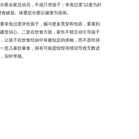
办要全家总动员，不成只管孩子；幸免过度“以瘦为好
进食破损。体重惩办要以健康为策画。
要幸免过度评价孩子，赐与更多贯穿和包容，要看到
建造信心。二是在饮食方面，家长不错主动引导孩子
，让孩子在饮食经由中有被知足的体验，而不是吃得
一忽儿暴饮暴食，很有可能是惊惶等情谊导致无数进
，实时率领。