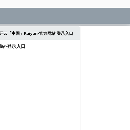
云「中国」Kaiyun·官方网站-登录入口
网站-登录入口