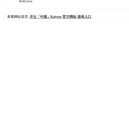
登录入口
查看网站首页:
开云「中国」Kaiyun·官方网站-登录入口