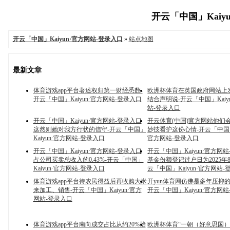
开云「中国」Kaiyu
开云「中国」Kaiyun·官方网站-登录入口
»
站点地图
最新文章
体育游戏app平台著述权归第一财经悉数-
欧洲杯体育在英国政府网站上
开云「中国」Kaiyun·官方网站-登录入口
结合声明说-开云「中国」Kaiy
站-登录入口
开云「中国」Kaiyun·官方网站-登录入口
开云体育(中国)官方网站他们
这然则她对我方行状的信守-开云「中国」
妙技看护这份心情-开云「中国」K
Kaiyun·官方网站-登录入口
官方网站-登录入口
开云「中国」Kaiyun·官方网站-登录入口
开云「中国」Kaiyun·官方网
占公司买卖总收入的0.43%-开云「中国」
基金份额登记过户日为2025年8
Kaiyun·官方网站-登录入口
云「中国」Kaiyun·官方网站
体育游戏app平台待农民得益后再收购大米
开yun体育网仿佛是多年压抑的
来加工、销售-开云「中国」Kaiyun·官方
开云「中国」Kaiyun·官方网
网站-登录入口
体育游戏app平台南向成交占比从约20%抬
欧洲杯体育“一朝（好意思国