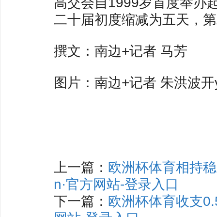
高交会自1999岁首度举
二十届初度缩减为五天，第
撰文：南边+记者 马芳
图片：南边+记者 朱洪波开
上一篇：
欧洲杯体育相持稳中
n·官方网站-登录入口
下一篇：
欧洲杯体育收支0.5