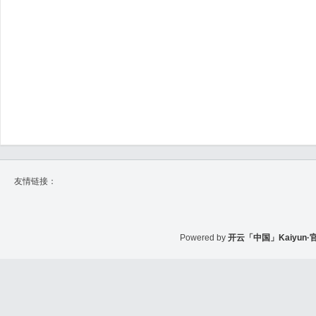
友情链接：
Powered by
开云「中国」Kaiyun