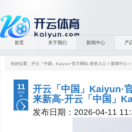
首页
关于我们
新闻中心
产
你的位置：
开云「中国」Kaiyun·官方网站-登录入口
>
新闻中心
>
11
开云「中国」Kaiyun·
2026
来新高-开云「中国」Ka
04
发布日期：2026-04-11 1