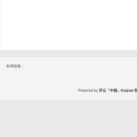
友情链接：
Powered by
开云「中国」Kaiyun