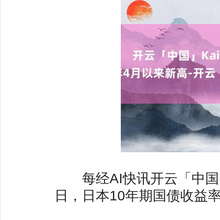
每经AI快讯开云「中国」K
日，日本10年期国债收益率升