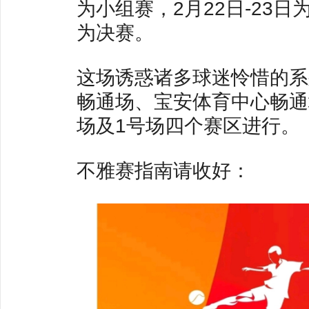
为小组赛，2月22日-23日
为决赛。
这场诱惑诸多球迷怜惜的系
畅通场、宝安体育中心畅通
场及1号场四个赛区进行。
不雅赛指南请收好：