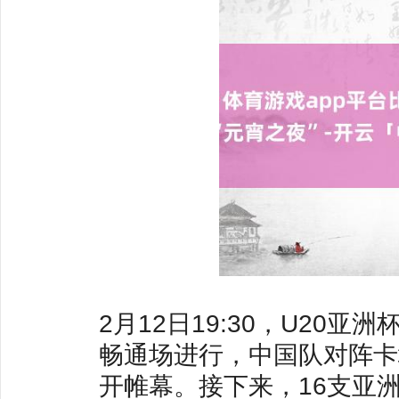
2月12日19:30，U20
畅通场进行，中国队对阵卡塔
开帷幕。接下来，16支亚