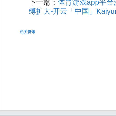
下一篇：
体育游戏app平
缚扩大-开云「中国」Kaiy
相关资讯