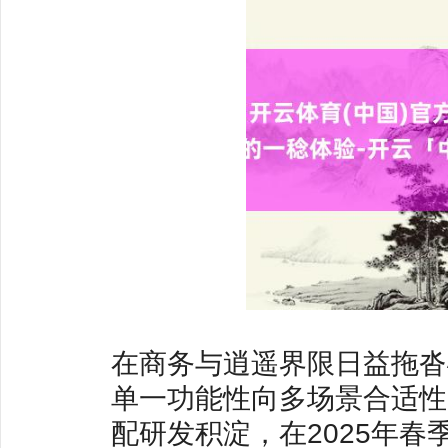
在商务与逍遥界限日益拖沓
单一功能性向多场景合适性
配研发积淀，在2025年