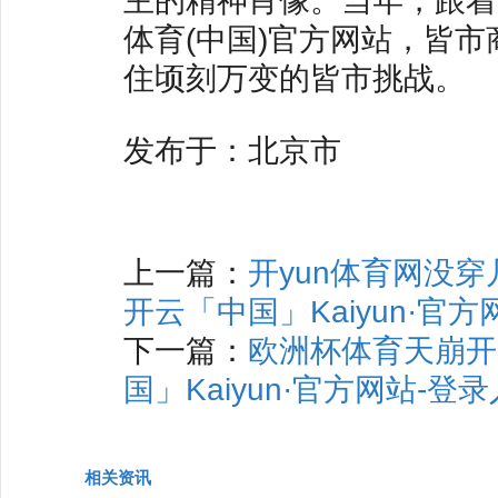
主的精神肖像。当年，跟着
体育(中国)官方网站，皆
住顷刻万变的皆市挑战。
发布于：北京市
上一篇：
开yun体育网没
开云「中国」Kaiyun·官
下一篇：
欧洲杯体育天崩开
国」Kaiyun·官方网站-登
相关资讯