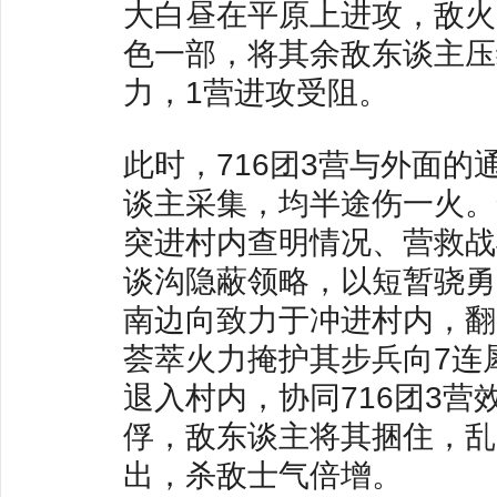
大白昼在平原上进攻，敌火
色一部，将其余敌东谈主压
力，1营进攻受阻。
此时，716团3营与外面
谈主采集，均半途伤一火。贺
突进村内查明情况、营救战斗
谈沟隐蔽领略，以短暂骁勇
南边向致力于冲进村内，翻
荟萃火力掩护其步兵向7连
退入村内，协同716团3
俘，敌东谈主将其捆住，乱
出，杀敌士气倍增。