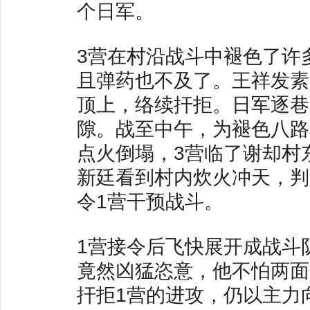
个日军。
3营在村沿战斗中褪色了许
且弹药也不及了。王祥发素
顶上，络续扞拒。日军逐巷
隙。战至中午，为褪色八路
点火倒塌，3营临了谢却村
新廷看到村内炊火冲天，判
令1营干预战斗。
1营接令后飞快展开成战斗
竟然凶猛恣意，他不怕两面
扞拒1营的进攻，仍以主力