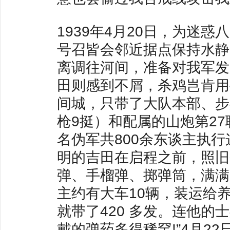
1939年4月20日，为迷
号召皆会邻近据点保持水静
离调往河间，准备对我军发
田则感到不屑，杀鸡岂肯用
间城，只带了大队本部、步
枪9挺）和配属的山炮第27
名伪军共800余东谈主执
明的吉田在启程之前，照旧
弹、手榴弹、掷弹筒，满满
主约有大车10辆，装运给
就带了420 多发。连他的
戴的弹药多得稀罕!”4月2