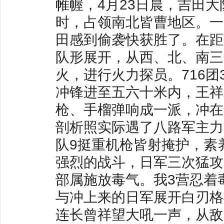
帷幄，4月23日晨，吉田
时，占领南北皆曹地区。一
田感到偷袭快获胜了。在距
队形展开，从西、北、南三
火，进行火力探员。716
冲锋进至五六十米内，王祥
枪、手榴弹响成一派，冲在
剖析照实际遇了八路军主力
队9挺重机枪皆射掩护，素
强烈的战斗，日军三次猛攻
部属施放毒气。我3营忍着
与冲上来的日军展开白刃格
连长曾祥望大吼一声，从敌