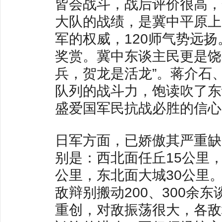
皆会战斗，战后评价很高，
大队的战绩，是冀中平原上
军的权威，120师气势远
奖赏。冀中东谈主民更是饶
兵，贺龙是活龙”。蒋介石
队列的战斗力，饱读吹了东
盛爱国军民抗战必胜的信心
日军方面，已娇傲其严重缺
别是：西北面任丘15公里，
公里，东北面大城30公里
敌辩别搬动200、300余
重创，对敌振荡很大，各敌