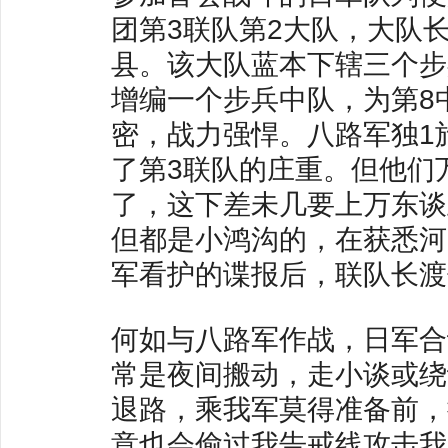
团第3联队第2大队，大队
县。该大队蓝本下辖三个步
增编一个步兵中队，为第8
密，战力强悍。八路军独1
了第3联队的庄重。但他们
了，这下差未几要上万东谈
但都是小鸿沟的，在获悉河
军看护的谍报后，联队长渡
何如与八路军作战，日军合
常是夜间搬动，走小谈或绕
退路，乘我军莫得准备前，
意也会偷过我告戒线攻击我