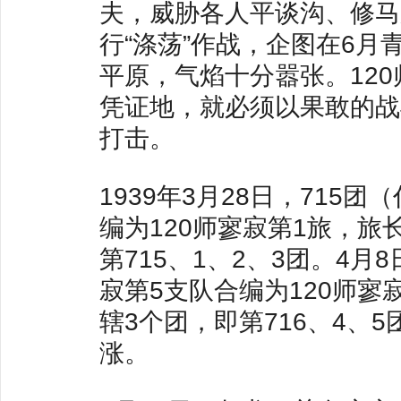
夫，威胁各人平谈沟、修马
行“涤荡”作战，企图在6
平原，气焰十分嚣张。12
凭证地，就必须以果敢的战
打击。
1939年3月28日，715
编为120师寥寂第1旅，
第715、1、2、3团。4月
寂第5支队合编为120师
辖3个团，即第716、4、
涨。