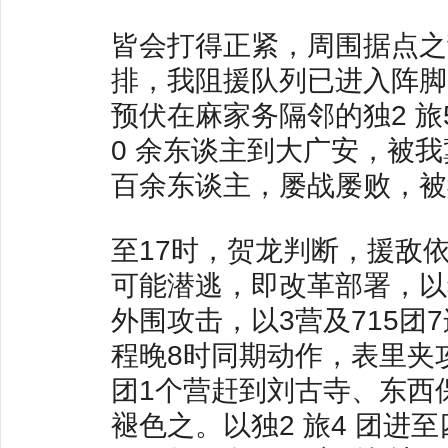
皆会打得正紧，周围据点之
排，我阻援队列已进入阵脚
预伏在麻家务隔邻的独2 旅
0 余东谈主到大广安，被我
百余东谈主，屡战屡败，被
至17时，贺龙判断，援敌
可能潜逃，即改革部署，以独
外围攻击，以3营及715
程晚8时同期动作，表里夹攻
团1个营赶到刘古寺、东西
褪色之。以独2 旅4 团进