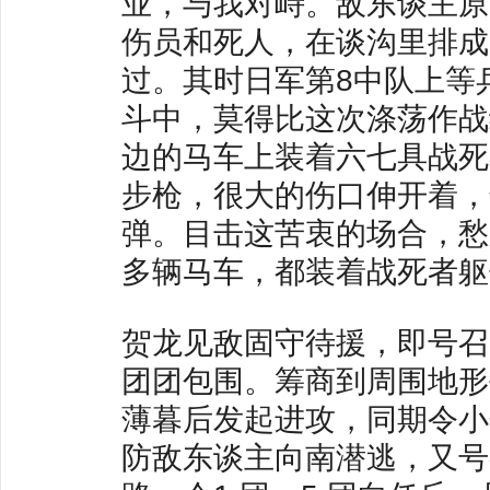
业，与我对峙。敌东谈主原
伤员和死人，在谈沟里排成
过。其时日军第8中队上等
斗中，莫得比这次涤荡作战
边的马车上装着六七具战死
步枪，很大的伤口伸开着，
弹。目击这苦衷的场合，愁
多辆马车，都装着战死者躯
贺龙见敌固守待援，即号召7
团团包围。筹商到周围地形
薄暮后发起进攻，同期令小
防敌东谈主向南潜逃，又号召