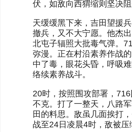
伏，如敌向西猬缩则坚决阻
天缓缓黑下来，吉田望援兵
撤兵，又不大宁愿。他杰出
北屯子辐照大批毒气弹。7
弥漫。正在村沿素养作战的
中了毒，眼花头昏，呼吸难
络续素养战斗。
20时，按照围攻部署，7
不克。打了一整天，八路军
田的料思。敌虽几面挨打，
战至24日凌晨4时，敌被