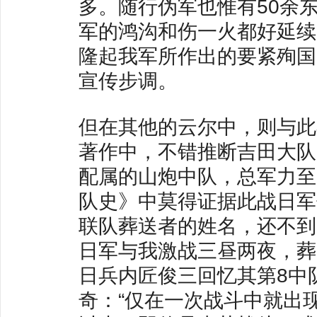
多。随行伪军也惟有50余
军的鸿沟和伤一火都好延续
隆起我军所作出的要紧殉国
宣传步调。
但在其他的云尔中，则与此
著作中，不错推断吉田大队
配属的山炮中队，总军力至
队史》中莫得证据此战日军
联队葬送者的姓名，还不到
日军与我激战三昼两夜，葬
日兵内匠俊三回忆其第8中
奇：“仅在一次战斗中就出