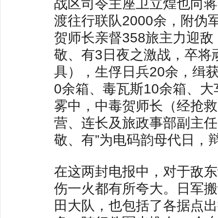
战区司令主座卫立煌也向蒋
渡往行联队2000余，附
贺师长亲督358旅主力迎
敬、有3日夜之激战，卒将
具），生俘日兵20余，缉获
0余箱、毒瓦斯10余箱、
雾中，中毒贺师长（经抢救
营、连长及旅政事部副主任以
敬、有”为电码韵母代日，辩
在这两封电报中，对于敌东
伤一火都有所夸大。日军搬
田大队，也包括了各据点出