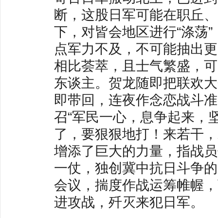
断，这股日军可能在职丘、
下，对皆会地区进行“涤荡
点军力不及，不可能抽出更
相比荟萃，且士气繁盛，可
东谈主。贺龙随即把联欢大
即带回，连夜作念恋战斗准
召“军民一心，息争起来，
了，要狠狠地打！来若干，
增添了巨大的力量，指战员
一仗，独创冀中抗日斗争的
会议，揣度作战运筹帷幄，
进攻战，歼灭来犯日军。