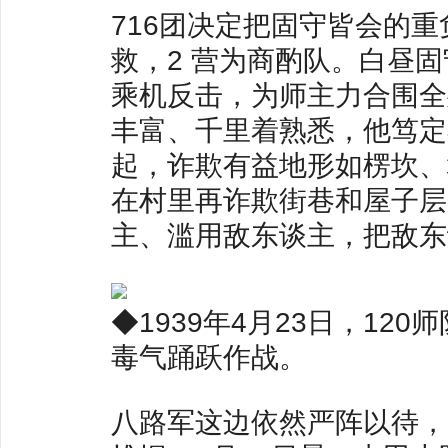
716团决定把固守皆会的
救，2 营为商酌队。白昼固
乘机反击，为师主力合围全
丰富、千里着熟悉，他笃定
起，诈欺有益地形如楞坎、
在村里再诈欺街巷和屋子层
主、滥用敌东谈主，把敌东
◆1939年4月23日，1
毒气踊跃作战。
八路军这边依然严阵以待，