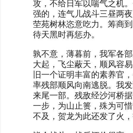
攻，不给日军以喘气之机。
强的，连气儿战斗三昼两夜
茔苑树林恣意吃力。筹商到
待天黑时再惩办。
孰不意，薄暮前，我军各部
大起，飞尘蔽天，顺风容易
旧一个证明丰富的素养官，
率残部顺风向南逃脱。我发
来尾一部。残敌经沙河桥据
一步，为山止篑，殊为可惜
不及，贺龙为此还发了火，