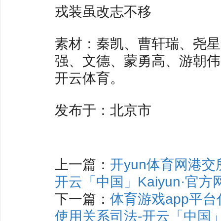
戎装虽改志不移
素材：秦凯、曹轩瑞、尧星
强、文德、蒙勇高、游朝伟
开云体育。
发布于：北京市
上一篇：
开yun体育网港交
开云「中国」Kaiyun·官
下一篇：
体育游戏app平台
使用关系司法-开云「中国」K