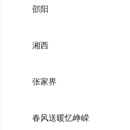
邵阳
湘西
张家界
春风送暖忆峥嵘