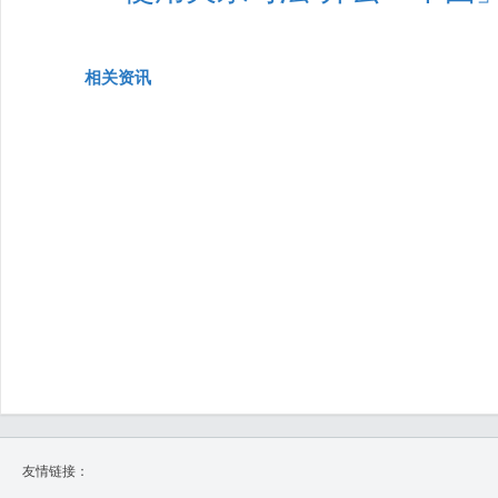
相关资讯
友情链接：