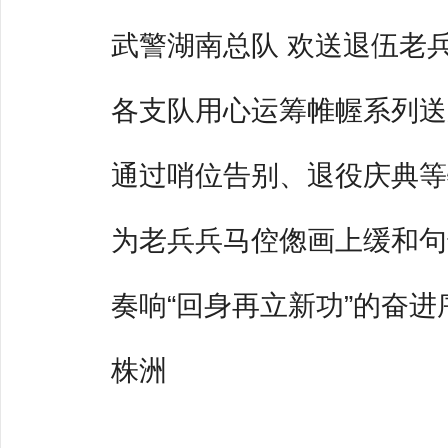
武警湖南总队 欢送退伍老
各支队用心运筹帷幄系列送
通过哨位告别、退役庆典等
为老兵兵马倥偬画上缓和句
奏响“回身再立新功”的奋进
株洲