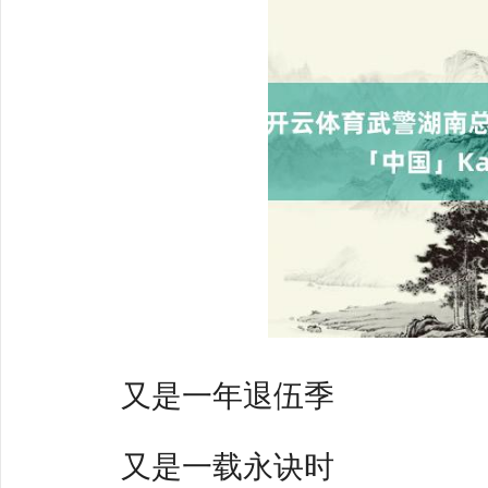
又是一年退伍季
又是一载永诀时