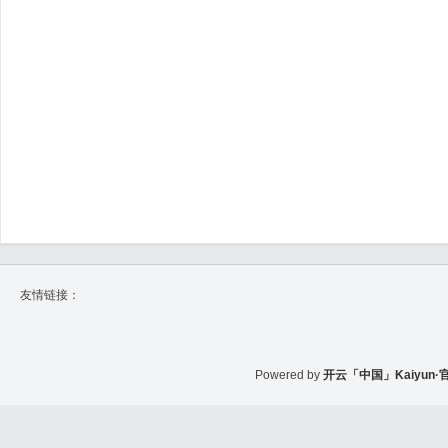
友情链接：
Powered by
开云「中国」Kaiyun