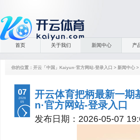
首页
关于我们
新闻中心
产
你的位置：
开云「中国」Kaiyun·官方网站-登录入口
>
新闻中心
>
07
开云体育把柄最新一期基
2026
n·官方网站-登录入口
05
发布日期：2026-05-07 1