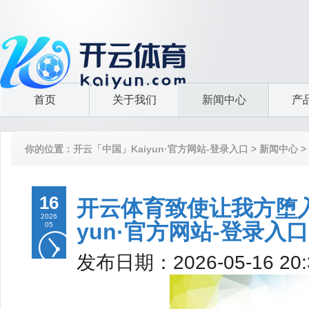
首页
关于我们
新闻中心
产
你的位置：
开云「中国」Kaiyun·官方网站-登录入口
>
新闻中心
>
16
开云体育致使让我方堕入
2026
yun·官方网站-登录入口
05
发布日期：2026-05-16 2