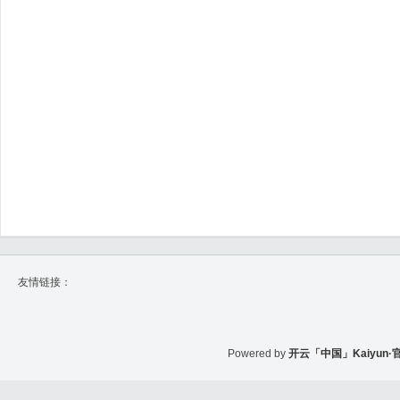
友情链接：
Powered by
开云「中国」Kaiyun