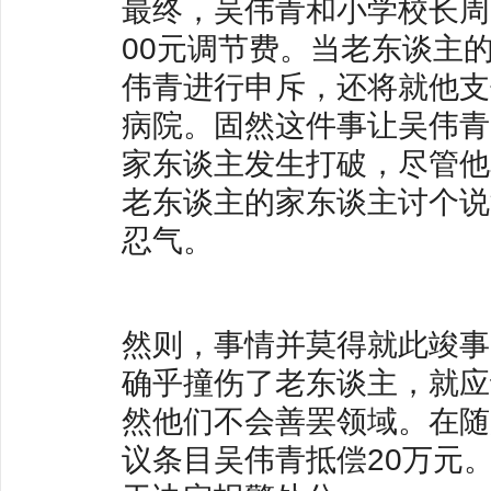
最终，吴伟青和小学校长周
00元调节费。当老东谈主
伟青进行申斥，还将就他支
病院。固然这件事让吴伟青
家东谈主发生打破，尽管他
老东谈主的家东谈主讨个说
忍气。
然则，事情并莫得就此竣事
确乎撞伤了老东谈主，就应
然他们不会善罢领域。在随
议条目吴伟青抵偿20万元