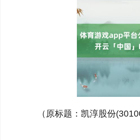
（原标题：凯淳股份(301