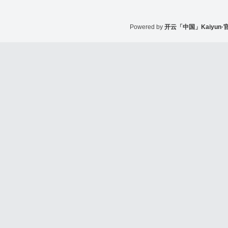
Powered by
开云「中国」Kaiyun