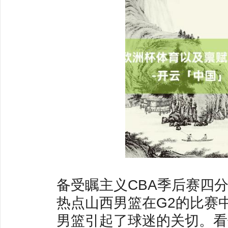
备受瞩主义CBA季后赛四
热点山西男篮在G2的比赛中
男篮引起了球迷的关切。看