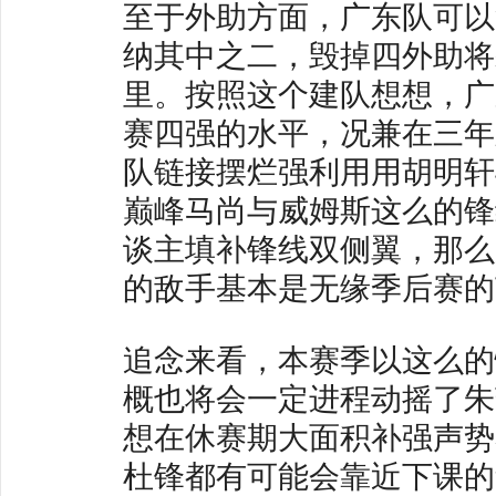
至于外助方面，广东队可以
纳其中之二，毁掉四外助将
里。按照这个建队想想，广
赛四强的水平，况兼在三年
队链接摆烂强利用用胡明轩
巅峰马尚与威姆斯这么的锋
谈主填补锋线双侧翼，那么
的敌手基本是无缘季后赛的
追念来看，本赛季以这么的
概也将会一定进程动摇了朱
想在休赛期大面积补强声势
杜锋都有可能会靠近下课的