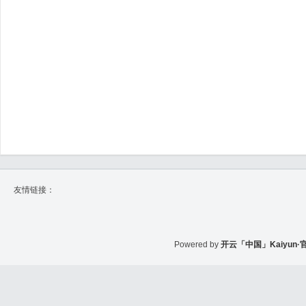
友情链接：
Powered by
开云「中国」Kaiyun