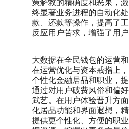
策解救的精确度和恶果，激
终显著业务进程的自动化处
款、还款等操作，提高了工
反应用户苦求，增强了用户
大数据在全民钱包的运营和
在运营优化与资本戒指上，
个性化金融居品和职业，提
通过对用户破费风俗和偏好
武艺。在用户体验晋升方面
化居品功能和界面遐想，精
提供更个性化、方便的职业