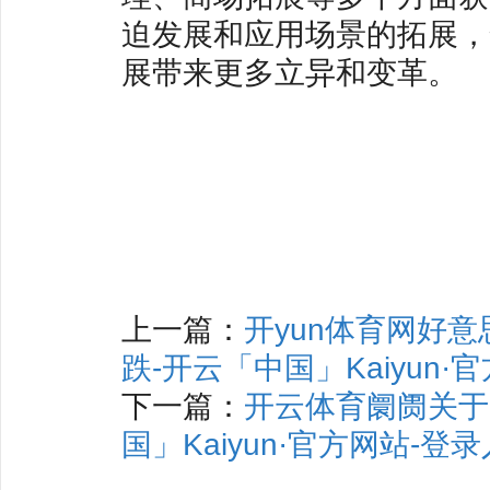
迫发展和应用场景的拓展，
展带来更多立异和变革。
上一篇：
开yun体育网好意
跌-开云「中国」Kaiyun·
下一篇：
开云体育阛阓关于
国」Kaiyun·官方网站-登