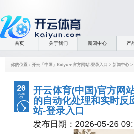
首页
关于我们
新闻中心
产
你的位置：
开云「中国」Kaiyun·官方网站-登录入口
>
新闻中心
>
站-登录入口
26
开云体育(中国)官方网
2026
的自动化处理和实时反应-
05
站-登录入口
发布日期：2026-05-26 0