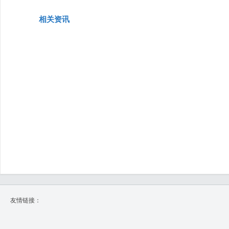
相关资讯
友情链接：