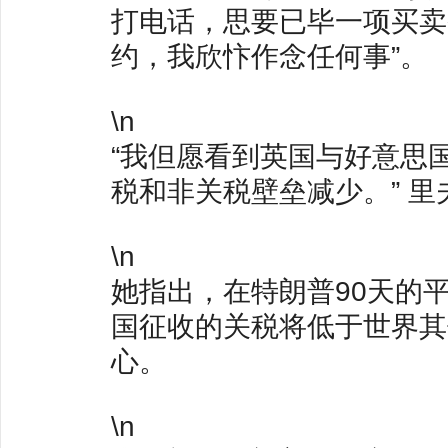
打电话，思要已毕一项买卖
约，我欣忭作念任何事”。
\n
“我但愿看到英国与好意思
税和非关税壁垒减少。” 
\n
她指出，在特朗普90天的
国征收的关税将低于世界其
心。
\n