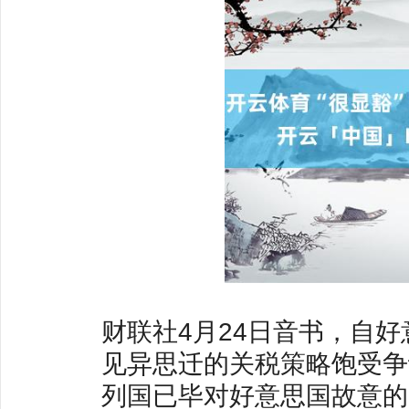
财联社4月24日音书，自
见异思迁的关税策略饱受争
列国已毕对好意思国故意的