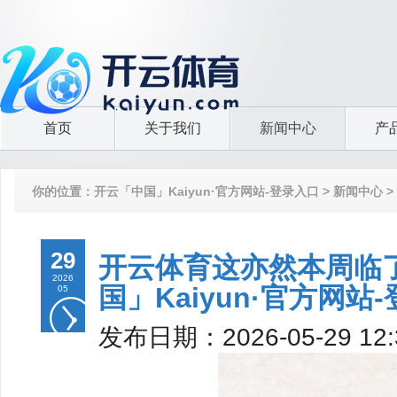
首页
关于我们
新闻中心
产
你的位置：
开云「中国」Kaiyun·官方网站-登录入口
>
新闻中心
>
29
开云体育这亦然本周临
2026
国」Kaiyun·官方网站
05
发布日期：2026-05-29 1