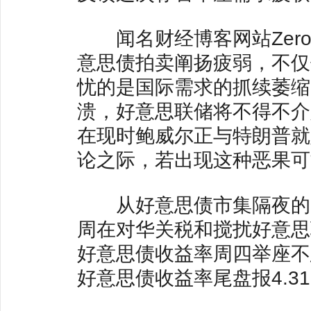
闻名财经博客网站Zeroh
意思债拍卖阐扬疲弱，不仅
忧的是国际需求的抓续萎缩
溃，好意思联储将不得不介
在现时鲍威尔正与特朗普就
论之际，若出现这种恶果可
从好意思债市集隔夜的走
周在对华关税和搅扰好意思
好意思债收益率周四举座不
好意思债收益率尾盘报4.3