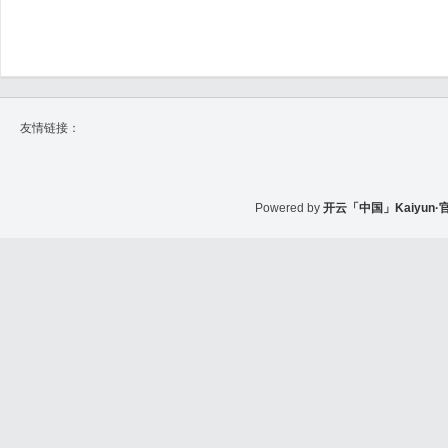
友情链接：
Powered by
开云「中国」Kaiyun