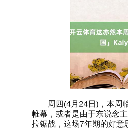
周四(4月24日)，本周
帷幕，或者是由于东说念主
拉锯战，这场7年期的好意