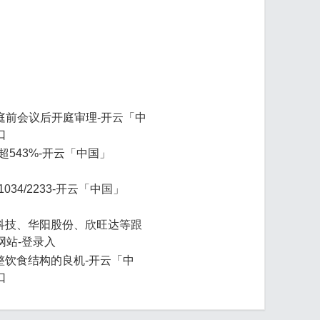
庭前会议后开庭审理-开云「中
口
543%-开云「中国」
34/2233-开云「中国」
鹏科技、华阳股份、欣旺达等跟
方网站-登录入
整饮食结构的良机-开云「中
口