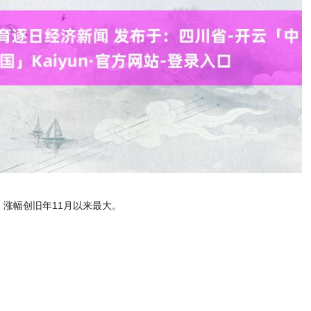
育，涨幅创旧年11月以来最大。