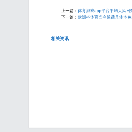
上一篇：
体育游戏app平台平均大风日数达
下一篇：
欧洲杯体育当今通话具体本色尚
相关资讯