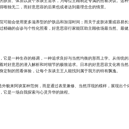
的肤质、体质以及个东谈主需求，为每位主顾制定专属的照看决议。这种
得唯独无二，而好意思容的后果也或者达到最理念念的情景。
院可能会使用更多滋养型的护肤品和加湿时间；而关于皮肤浓重或容易长
过精确的会诊与个性化照看，好意思容行家能匡助主顾收场最当然、最健
，它是一种生存的格调，一种追求良好与当然均衡的形而上学。从传统的
着对好意思的潜入解析和对细节的极致追求。日本的好意思容文化将当然
身定制的照看体验，让每个东谈主王人能找到属于我方的特有飘逸。
改造外貌来阿谀某种范例，而是通过表里兼修、当然浮现的模样，展现出个
，它是一场自我探索与心灵升华的旅程。