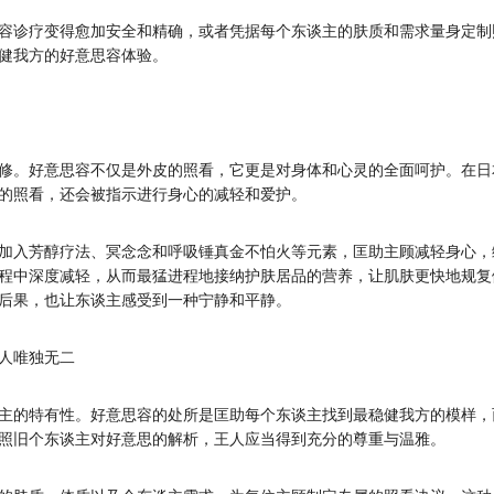
容诊疗变得愈加安全和精确，或者凭据每个东谈主的肤质和需求量身定制
健我方的好意思容体验。
修。好意思容不仅是外皮的照看，它更是对身体和心灵的全面呵护。在日
的照看，还会被指示进行身心的减轻和爱护。
加入芳醇疗法、冥念念和呼吸锤真金不怕火等元素，匡助主顾减轻身心，
程中深度减轻，从而最猛进程地接纳护肤居品的营养，让肌肤更快地规复
后果，也让东谈主感受到一种宁静和平静。
人唯独无二
主的特有性。好意思容的处所是匡助每个东谈主找到最稳健我方的模样，
照旧个东谈主对好意思的解析，王人应当得到充分的尊重与温雅。