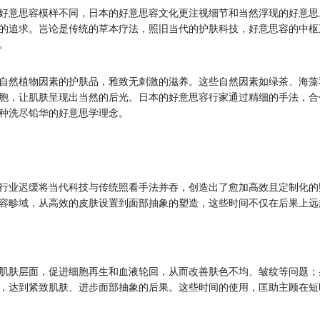
好意思容模样不同，日本的好意思容文化更注视细节和当然浮现的好意思
的追求。岂论是传统的草本疗法，照旧当代的护肤科技，好意思容的中枢
。
自然植物因素的护肤品，雅致无刺激的滋养。这些自然因素如绿茶、海藻
胞，让肌肤呈现出当然的后光。日本的好意思容行家通过精细的手法，合
种洗尽铅华的好意思学理念。
行业迟缓将当代科技与传统照看手法并吞，创造出了愈加高效且定制化的
容畛域，从高效的皮肤设置到面部抽象的塑造，这些时间不仅在后果上远
肌肤层面，促进细胞再生和血液轮回，从而改善肤色不均、皱纹等问题；
，达到紧致肌肤、进步面部抽象的后果。这些时间的使用，匡助主顾在短