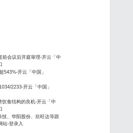
庭前会议后开庭审理-开云「中
口
543%-开云「中国」
34/2233-开云「中国」
整饮食结构的良机-开云「中
口
鹏科技、华阳股份、欣旺达等跟
方网站-登录入