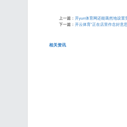
上一篇：
开yun体育网还能蔼然地设置受
下一篇：
开云体育”正在店里作念好意思
相关资讯