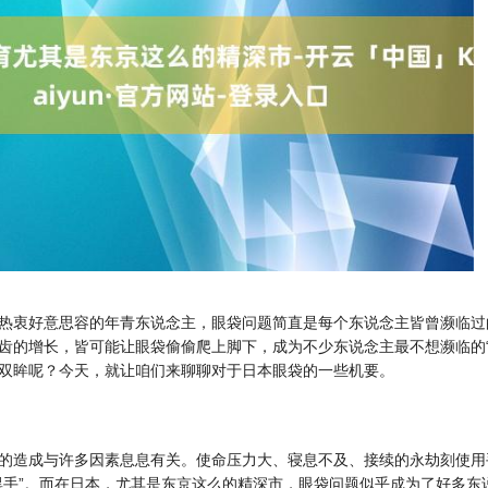
热衷好意思容的年青东说念主，眼袋问题简直是每个东说念主皆曾濒临过
齿的增长，皆可能让眼袋偷偷爬上脚下，成为不少东说念主最不想濒临的“
双眸呢？今天，就让咱们来聊聊对于日本眼袋的一些机要。
的造成与许多因素息息有关。使命压力大、寝息不及、接续的永劫刻使用
黑手”。而在日本，尤其是东京这么的精深市，眼袋问题似乎成为了好多东