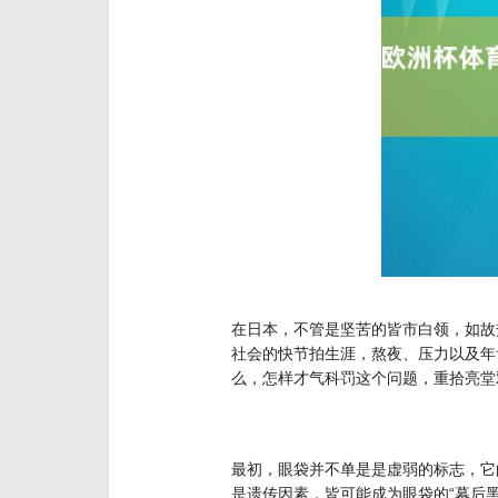
在日本，不管是坚苦的皆市白领，如故
社会的快节拍生涯，熬夜、压力以及年
么，怎样才气科罚这个问题，重拾亮堂
最初，眼袋并不单是是虚弱的标志，它
是遗传因素，皆可能成为眼袋的“幕后