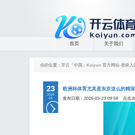
首页
关于我们
你的位置：
开云「中国」Kaiyun·官方网站-登录入
23
欧洲杯体育尤其是东京这么的精深市-
2026
发布日期：2026-03-23 09:58 点击
03