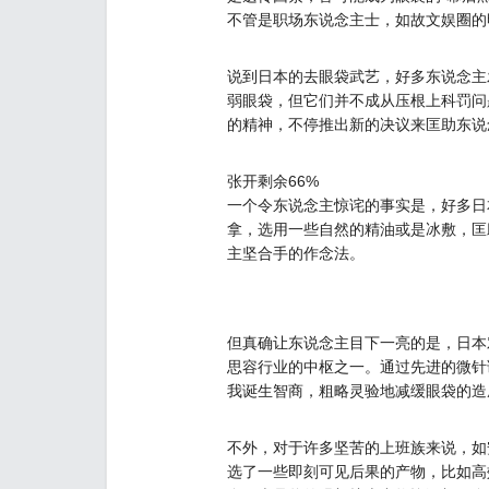
不管是职场东说念主士，如故文娱圈的
说到日本的去眼袋武艺，好多东说念主
弱眼袋，但它们并不成从压根上科罚问
的精神，不停推出新的决议来匡助东说
张开剩余66%
一个令东说念主惊诧的事实是，好多日
拿，选用一些自然的精油或是冰敷，匡
主坚合手的作念法。
但真确让东说念主目下一亮的是，日本
思容行业的中枢之一。通过先进的微针
我诞生智商，粗略灵验地减缓眼袋的造
不外，对于许多坚苦的上班族来说，如
选了一些即刻可见后果的产物，比如高