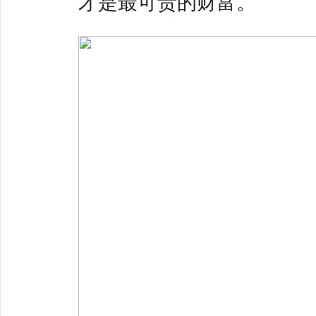
才是最可贵的财富。