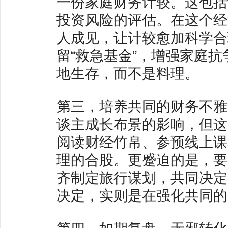
一份家庭财务计较。这包括
投资风险的评估。在这个经
人成见，让计较愈加科学合
留“救急基金”，增强家庭
地生存，而不是料理。
第三，培养共同的财务不雅
谈主成长布景的影响，但这
阅读财经竹帛、参预线上课
理的合股。更蹙迫的是，要
齐制定旅行谋划，共同决定
决定，实则是在强化共同的