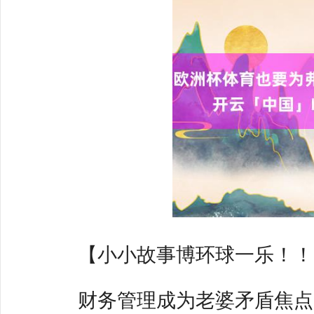
【小小故事博环球一乐！！
财务管理成为老婆矛盾焦点