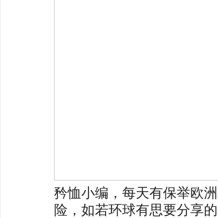
矜恤小编，每天有保举欧洲
险，如若环球有思要分享的