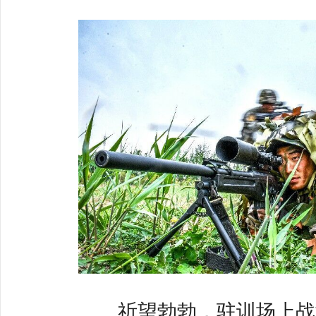
祈望勃勃，驻训场上战意