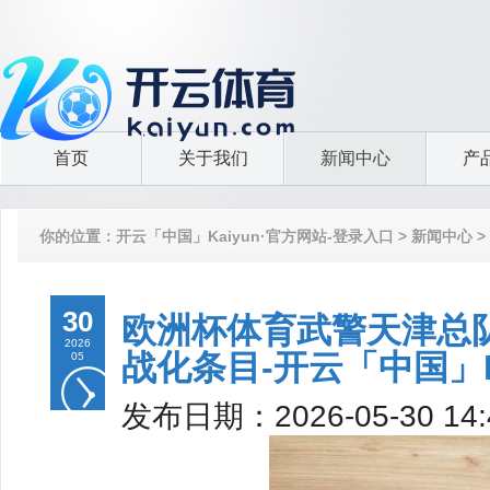
首页
关于我们
新闻中心
产
你的位置：
开云「中国」Kaiyun·官方网站-登录入口
>
新闻中心
>
30
欧洲杯体育武警天津总
2026
战化条目-开云「中国」K
05
发布日期：2026-05-30 1