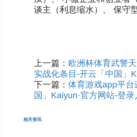
谈主（利息缩水）、 保守
上一篇：
欧洲杯体育武警天
实战化条目-开云「中国」Ka
下一篇：
体育游戏app平
国」Kaiyun·官方网站-登
相关资讯