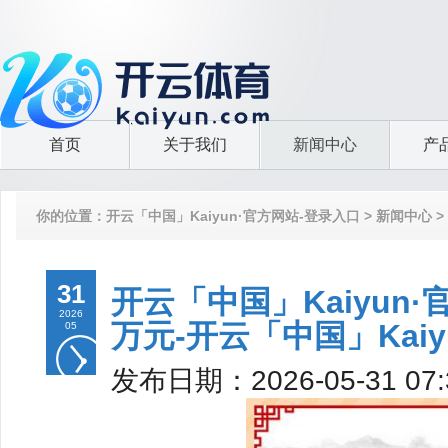
首页
关于我们
新闻中心
产
你的位置：
开云「中国」Kaiyun·官方网站-登录入口
>
新闻中心
>
31
开云「中国」Kaiyun
2026
万元-开云「中国」Kai
05
发布日期：2026-05-31 0